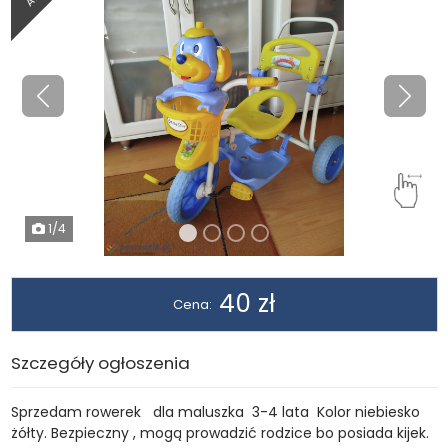
Poprzednia
Nastę
1
/4
40 zł
Cena:
Szczegóły ogłoszenia
Sprzedam rowerek dla maluszka 3-4 lata Kolor niebiesko
żółty. Bezpieczny , mogą prowadzić rodzice bo posiada kijek.