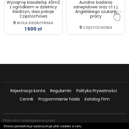
Wynajmę kawalerkę 45m2
Autalne badania
z ogródkiem w dzielnicy
sanepidowe oraz c1 z j.
Kiedrzyn, dwa pokoje
Angielskiego szukam
Częstochowa
pracy
WOLA KIEDRZYŃSKA
CZĘSTOCHOWA
1 500 zł
Rejestracja konta
Regulamin
Polityka Prywatności
Cennik
Przypomnienie hasła
Katalog Firm
Płatności obsługiwane przez:
Strona posrednik.pl wykorzystuje pliki cookies w celu