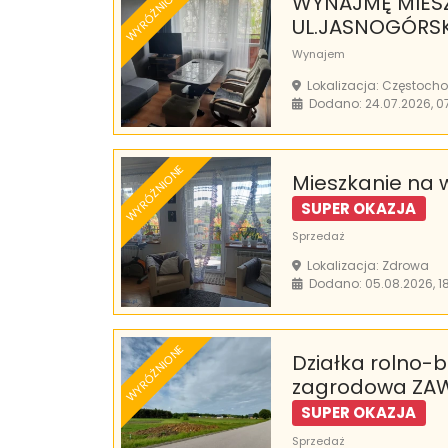
WYRÓŻNIONE
WYNAJMĘ MIES
UL.JASNOGÓRSK
Wynajem
Lokalizacja: Częstoch
Dodano: 24.07.2026, 0
WYRÓŻNIONE
Mieszkanie na 
SUPER OKAZJA
Sprzedaż
Lokalizacja: Zdrowa
Dodano: 05.08.2026, 1
WYRÓŻNIONE
Działka rolno
zagrodowa ZA
SUPER OKAZJA
Sprzedaż