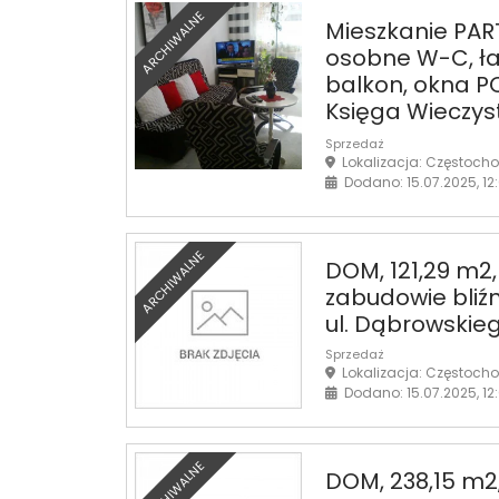
ARCHIWALNE
Mieszkanie PART
osobne W-C, ła
balkon, okna P
Księga Wieczys
Sprzedaż
Lokalizacja: Częstoch
Dodano: 15.07.2025, 12
ARCHIWALNE
DOM, 121,29 m2
zabudowie bliź
ul. Dąbrowskie
Sprzedaż
Lokalizacja: Częstoch
Dodano: 15.07.2025, 12
ARCHIWALNE
DOM, 238,15 m2,