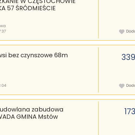
ZKANIE W CZĘSTOCHOWIE
A 57 ŚRÓDMIEŚCIE
owa
7:37
Doda
wsi bez czynszowe 68m
339
8:04
Doda
-budowlana zabudowa
17
WADA GMINA Mstów