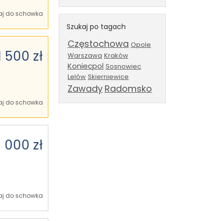
j do schowka
Szukaj po tagach
Częstochowa
Opole
1 500 zł
Warszawa
Kraków
Koniecpol
Sosnowiec
Lelów
Skierniewice
Zawady
Radomsko
j do schowka
 000 zł
j do schowka