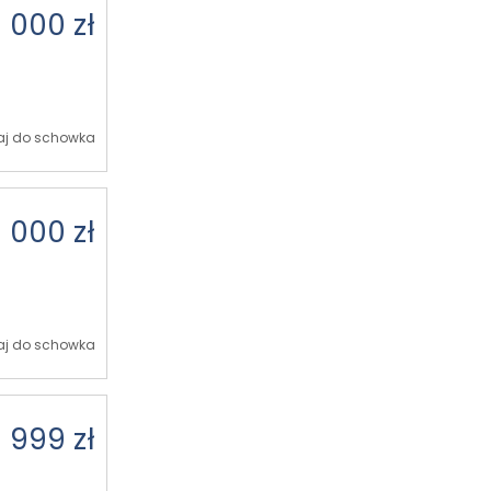
 000 zł
j do schowka
 000 zł
j do schowka
 999 zł