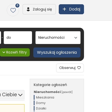
0
Dodaj
Zaloguj się
do
-
Wyszukaj ogłoszenia
Rozwiń filtry
Obserwuj
Kategorie ogłoszeń
Nieruchomości
[powrót]
 Ciebie
Mieszkania
Domy
Działki