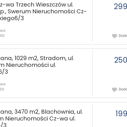
z-wa Trzech Wieszczów ul.
299
IVp., Swerum Nieruchomości Cz-
kiego6/3
owa
:00
Doda
ana, 1029 m2, Stradom, ul.
250
m Nieruchomości ul.
6/3
owa
:00
Doda
na, 3470 m2, Blachownia, ul.
199
m Nieruchomości Cz-wa ul.
/3