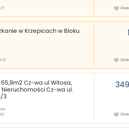
:27
Doda
anie w Krzepicach w Bloku
9:51
Doda
 65,9m2 Cz-wa ul Witosa,
349
 Nieruchomości Cz-wa ul.
/3
owa
:00
Doda