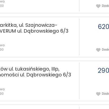
owa
:03
Doda
arkitka, ul. Szajnowicza-
620
SVERUM ul. Dąbrowskiego 6/3
owa
:00
Doda
w ul. Łukasińskiego, IIIp,
290
omości ul. Dąbrowskiego 6/3
owa
:00
Doda