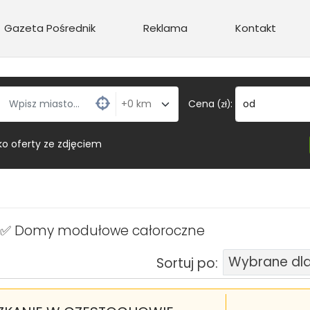
Gazeta Pośrednik
Reklama
Kontakt
Cena
:
od
(zł)
ko oferty ze zdjęciem
em ✅ Domy modułowe całoroczne
Wybrane dla
Sortuj po: