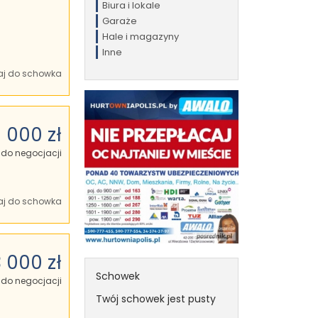
Biura i lokale
Garaże
Hale i magazyny
Inne
j do schowka
 000 zł
do negocjacji
j do schowka
3 000 zł
Schowek
do negocjacji
Twój schowek jest pusty