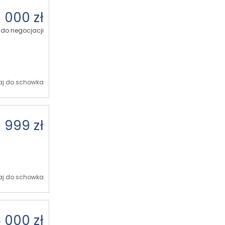
 000 zł
do negocjacji
j do schowka
 999 zł
j do schowka
 000 zł