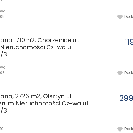
owa
:05
Doda
ana 1710m2, Chorzenice ul.
11
Nieruchomości Cz-wa ul.
/3
owa
:08
Doda
na, 2726 m2, Olsztyn ul.
299
rum Nieruchomości Cz-wa ul.
/3
10
Doda