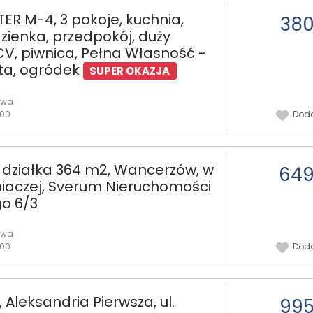
ER M-4, 3 pokoje, kuchnia,
380
zienka, przedpokój, duży
CV, piwnica, Pełna Własność -
ta, ogródek
SUPER OKAZJA
owa
:00
Doda
, działka 364 m2, Wancerzów, w
649
niaczej, Sverum Nieruchomości
go 6/3
owa
:00
Doda
 Aleksandria Pierwsza, ul.
995