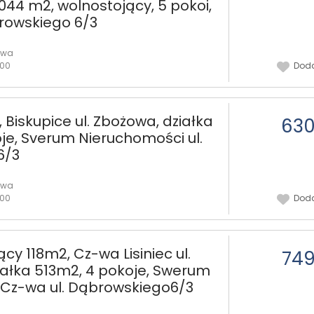
1044 m2, wolnostojący, 5 pokoi,
rowskiego 6/3
owa
:00
Doda
 Biskupice ul. Zbożowa, działka
630
je, Sverum Nieruchomości ul.
6/3
owa
:00
Doda
y 118m2, Cz-wa Lisiniec ul.
749
iałka 513m2, 4 pokoje, Swerum
Cz-wa ul. Dąbrowskiego6/3